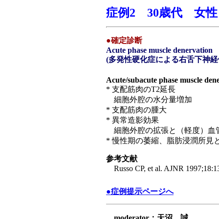
症例2 30歳代 女性
●確定診断
Acute phase muscle denervation
(多発性硬化症による右舌下神経
Acute/subacute phase muscle den
* 支配筋肉のT2延長
細胞外腔の水分量増加
* 支配筋肉の腫大
* 異常造影効果
細胞外腔の拡張と（軽度）血
* 慢性期の萎縮、脂肪浸潤所見
参考文献
Russo CP, et al. AJNR 1997;18:
●症例提示ページへ
moderator：天沼 誠